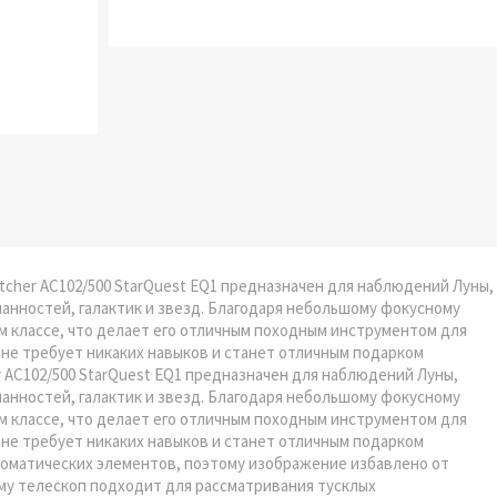
atcher AC102/500 StarQuest EQ1 предназначен для наблюдений Луны,
манностей, галактик и звезд. Благодаря небольшому фокусному
м классе, что делает его отличным походным инструментом для
, не требует никаких навыков и станет отличным подарком
AC102/500 StarQuest EQ1 предназначен для наблюдений Луны,
манностей, галактик и звезд. Благодаря небольшому фокусному
м классе, что делает его отличным походным инструментом для
, не требует никаких навыков и станет отличным подарком
оматических элементов, поэтому изображение избавлено от
му телескоп подходит для рассматривания тусклых