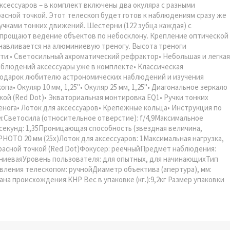
сессуаров – в комплект включены два окуляра с разными
расной точкой. Этот телескоп будет готов к наблюдениям сразу же
учками тонких движений. Шестерни (122 зубца каждая) с
упрощают ведение объектов по небосклону. Крепление оптической
анавливается на алюминиевую треногу. Высота треноги
сти:• Светосильный ахроматический рефрактор• Небольшая и легкая
блюдений аксессуары уже в комплекте• Классическая
подарок любителю астрономических наблюдений и изучения
• Окуляр 10 мм, 1,25"• Окуляр 25 мм, 1,25"• Диагональное зеркало
очкой (Red Dot)• Экваториальная монтировка EQ1• Ручки тонких
нога• Лоток для аксессуаров• Крепежные кольца• Инструкция по
и:Светосила (относительное отверстие): f/4,9Максимальное
 секунд: 1,35Проницающая способность (звездная величина,
PHOTO 20 мм (25х)Лоток для аксессуаров: 1Максимальная нагрузка,
 красной точкой (Red Dot)Фокусер: реечныйПредмет наблюдения:
ниеваяУровень пользователя: для опытных, для начинающихТип
вления телескопом: ручнойДиаметр объектива (апертура), мм:
ана происхождения:КНР Вес в упаковке (кг.):9,2кг Размер упаковки