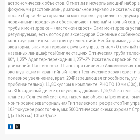
астрономических объектов. Отметим и исчерпывающий набор ак
фокусными расстояниями, диагональное зеркало и искатель с к
после сборки!Экваториальная монтировка управляется двумя р
червячными передачами обеспечивают плавный и точный ход, 
трубы к монтировке – «ласточкин хвост». Сама монтировка уст
регулируемая, есть лоток для аксессуаров.Основные особенно
конструкция – идеально для путешествий• Необходимые для на
экваториальная монтировка с ручным управлением• Отличный 
наземных ландшафтовКомплектация:• Оптическая труба телескопа
90°, 1,25"• Адаптер-переходник 1,25"–2"• Искатель с красной т
движений• Противовес• Штанга противовеса• Алюминиевая тре
эксплуатации и гарантийный талон Технические характеристик
полезное увеличение, крат: 204Разрешающая способность, угл.
приблизительно): 11,8Окуляры в комплекте: PHOTO 10 мм (50х), 
кг: 3Посадочный диаметр окуляров, дюймов: 1,25/2Искатель: с
планеты Солнечной системы, наземные объектыТренога: алюми
монтировки: экваториальнаяТип телескопа: рефракторТип упра
102Фокусное расстояние, мм: 500Оптическая схема: ахромат Стр
(ДхШхВ см.):101x34,5x23