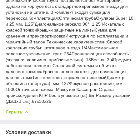
резким.Оптическая труба поставляется без монтировки,
однако на корпусе есть стандартное крепежное гнездо для
установки на штатив. В комплект входит сумка для
переноски.Комплектация:Оптическая трубаОкуляры Super 10
и 25 мм, 1,25"Диагональное зеркало 90°, 1,25"Искатель с
красной точкойКрышки защитные на линзыСумка для
хранения и транспортировкиИнструкция по эксплуатации и
гарантийный талон Технические характеристики:Способ
крепления трубы: штативное гнездо 1/4Максимальное
полезное увеличение, крат: 254Проницающая способность
(звездная величина, приблизительно): 13Вес, кг: 3,4Предмет
наблюдения: планеты Солнечной системы и объекты
дальнего космосаУровень пользователя: для начинающих,
для опытныхТип телескопа: зеркально-линзовыйДиаметр
объектива (апертура), мм: 127Фокусное расстояние, мм:
1500Оптическая схема: Максутов-Кассегрен Страна
происхождения:КНР Вес в упаковке (кг.):6кг Размер упаковки
(ДхШхВ см.):67x30x26
Скрыть
Условия доставки