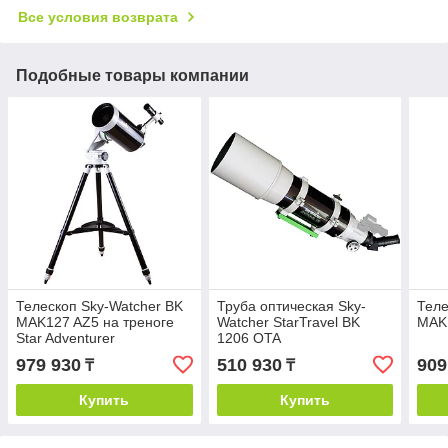
Все условия возврата
Подобные товары компании
Телескоп Sky-Watcher BK
Труба оптическая Sky-
Теле
MAK127 AZ5 на треноге
Watcher StarTravel BK
MAK
Star Adventurer
1206 OTA
979 930
510 930
909
₸
₸
Купить
Купить