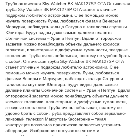
Труба оптическая Sky-Watcher BK MAK127SP OTA Оптическая
труба Sky-Watcher BK MAK127SP OTA станет отличным
подарком любителю астрономии. С ее помощью можно
изучать поверхность Луны, любоваться фазами Венеры и
Меркурия, наблюдать кольца Сатурна и галилеевы спутники
Юпитера. Будут видны даже самые далекие планеты
Солнечной системы – Уран и Нептун. Вдали от городской
засветки можно понаблюдать объекты дальнего космоса:
галактики, планетарные и диффузные туманности, звездные
скопления. Труба очень небольшая, поэтому ее удобно брать
с собой. Оптическая труба Sky-Watcher BK MAK127SP OTA
станет отличным подарком любителю астрономии. С ее
помощью можно изучать поверхность Луны, любоваться
фазами Венеры и Меркурия, наблюдать кольца Сатурна и
галилеевы спутники Юпитера. Будут видны даже самые
далекие планеты Солнечной системы – Уран и Нептун. Вдали
от городской засветки можно понаблюдать объекты дальнего
космоса: галактики, планетарные и диффузные туманности,
звездные скопления. Труба очень небольшая, поэтому ее
удобно брать с собой.Труба представляет собой зеркально-
линзовый телескоп Максутова-Кассегрена – такая
конструкция позволила практически полностью устранить
аберрации. Изображение получается четким и