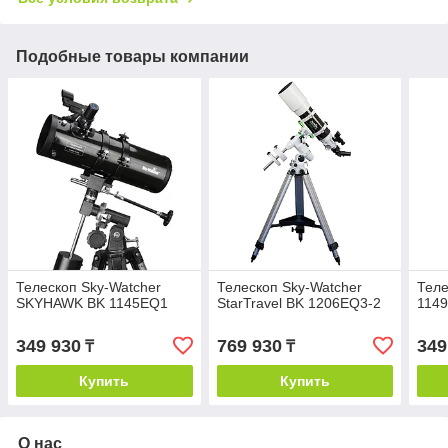
Подобные товары компании
Телескоп Sky-Watcher
Телескоп Sky-Watcher
Теле
SKYHAWK BK 1145EQ1
StarTravel BK 1206EQ3-2
114
349 930
769 930
349
₸
₸
Купить
Купить
О нас