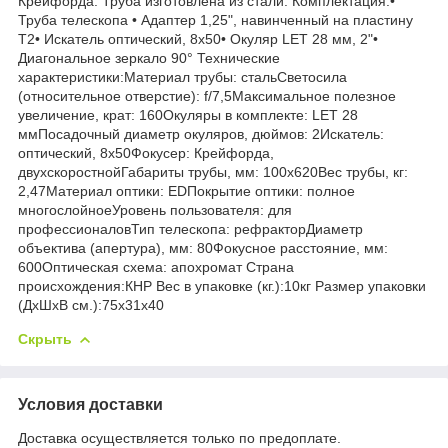
Крейфорда. Труба изготовлена из стали. Комплектация:•
Труба телескопа • Адаптер 1,25", навинченный на пластину
Т2• Искатель оптический, 8x50• Окуляр LET 28 мм, 2"•
Диагональное зеркало 90° Технические
характеристики:Материал трубы: стальСветосила
(относительное отверстие): f/7,5Максимальное полезное
увеличение, крат: 160Окуляры в комплекте: LET 28
ммПосадочный диаметр окуляров, дюймов: 2Искатель:
оптический, 8x50Фокусер: Крейфорда,
двухскоростнойГабариты трубы, мм: 100x620Вес трубы, кг:
2,47Материал оптики: EDПокрытие оптики: полное
многослойноеУровень пользователя: для
профессионаловТип телескопа: рефракторДиаметр
объектива (апертура), мм: 80Фокусное расстояние, мм:
600Оптическая схема: апохромат Страна
происхождения:КНР Вес в упаковке (кг.):10кг Размер упаковки
(ДхШхВ см.):75x31x40
Скрыть
Условия доставки
Доставка осуществляется только по предоплате.