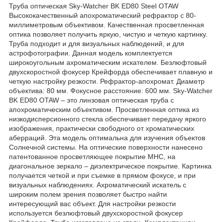
Труба оптическая Sky-Watcher BK ED80 Steel OTAW
Высококачественный апохроматический рефрактор с 80-
миллиметровым объективом. Качественная просветленная
оптика позволяет получить яркую, чистую и четкую картинку.
Труба подходит и для визуальных наблюдений, и для
астрофотографии. Данная модель комплектуется
широкоугольным ахроматическим искателем. Безлюфтовый
двухскоростной фокусер Крейфорда обеспечивает плавную и
четкую настройку резкости. Рефрактор-апохромат. Диаметр
объектива: 80 мм. Фокусное расстояние: 600 мм. Sky-Watcher
BK ED80 OTAW – это линзовая оптическая труба с
апохроматическим объективом. Просветленная оптика из
низкодисперсионного стекла обеспечивает передачу яркого
изображения, практически свободного от хроматических
аберраций. Эта модель оптимальна для изучения объектов
Солнечной системы. На оптические поверхности нанесено
патентованное просветляющее покрытие MHC, на
диагональное зеркало – диэлектрическое покрытие. Картинка
получается четкой и при съемке в прямом фокусе, и при
визуальных наблюдениях. Ахроматический искатель с
широким полем зрения позволяет быстро найти
интересующий вас объект. Для настройки резкости
используется безлюфтовый двухскоростной фокусер