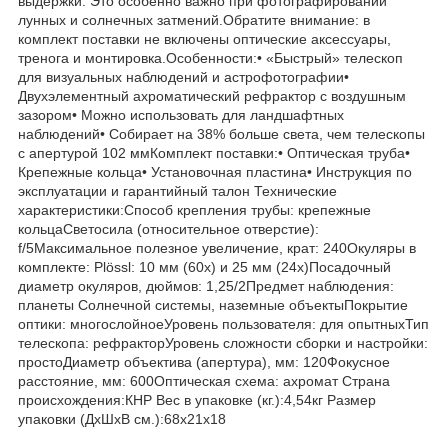
выдержки. Это особенно важно при фотографировании
лунных и солнечных затмений.Обратите внимание: в
комплект поставки не включены оптические аксессуары,
тренога и монтировка.Особенности:• «Быстрый» телескоп
для визуальных наблюдений и астрофотографии•
Двухэлементный ахроматический рефрактор с воздушным
зазором• Можно использовать для ландшафтных
наблюдений• Собирает на 38% больше света, чем телескопы
с апертурой 102 ммКомплект поставки:• Оптическая труба•
Крепежные кольца• Установочная пластина• Инструкция по
эксплуатации и гарантийный талон Технические
характеристики:Способ крепления трубы: крепежные
кольцаСветосила (относительное отверстие):
f/5Максимальное полезное увеличение, крат: 240Окуляры в
комплекте: Plössl: 10 мм (60х) и 25 мм (24х)Посадочный
диаметр окуляров, дюймов: 1,25/2Предмет наблюдения:
планеты Солнечной системы, наземные объектыПокрытие
оптики: многослойноеУровень пользователя: для опытныхТип
телескопа: рефракторУровень сложности сборки и настройки:
простоДиаметр объектива (апертура), мм: 120Фокусное
расстояние, мм: 600Оптическая схема: ахромат Страна
происхождения:КНР Вес в упаковке (кг.):4,54кг Размер
упаковки (ДхШхВ см.):68x21x18