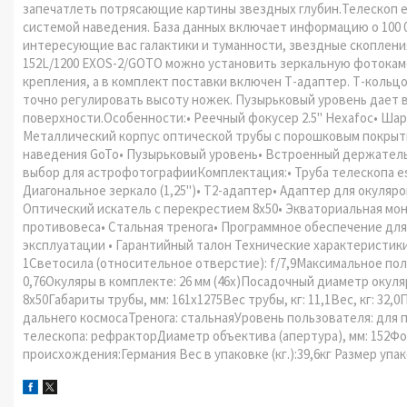
запечатлеть потрясающие картины звездных глубин.Телескоп e
системой наведения. База данных включает информацию о 100 
интересующие вас галактики и туманности, звездные скопления
152L/1200 EXOS-2/GOTO можно установить зеркальную фотокам
крепления, а в комплект поставки включен Т-адаптер. Т-коль
точно регулировать высоту ножек. Пузырьковый уровень дает
поверхности.Особенности:• Реечный фокусер 2.5" Hexafoc• Ш
Металлический корпус оптической трубы с порошковым покрыт
наведения GoTo• Пузырьковый уровень• Встроенный держатель 
выбор для астрофотографииКомплектация:• Труба телескопа esser
Диагональное зеркало (1,25")• T2-адаптер• Адаптер для окуляр
Оптический искатель с перекрестием 8x50• Экваториальная мо
противовеса• Стальная тренога• Программное обеспечение для
эксплуатации • Гарантийный талон Технические характеристики
1Светосила (относительное отверстие): f/7,9Максимальное пол
0,76Окуляры в комплекте: 26 мм (46x)Посадочный диаметр окуля
8x50Габариты трубы, мм: 161x1275Вес трубы, кг: 11,1Вес, кг: 
дальнего космосаТренога: стальнаяУровень пользователя: для
телескопа: рефракторДиаметр объектива (апертура), мм: 152Фо
происхождения:Германия Вес в упаковке (кг.):39,6кг Размер упа