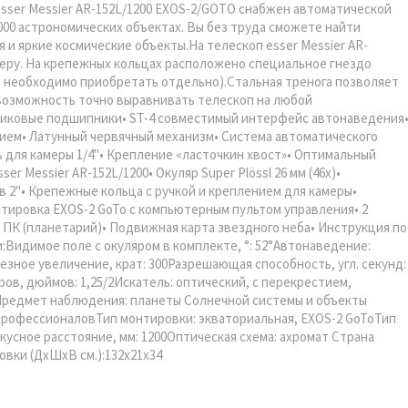
sser Messier AR-152L/1200 EXOS-2/GOTO снабжен автоматической
000 астрономических объектах. Вы без труда сможете найти
 и яркие космические объекты.На телескоп esser Messier AR-
еру. На крепежных кольцах расположено специальное гнездо
цо необходимо приобретать отдельно).Стальная тренога позволяет
 возможность точно выравнивать телескоп на любой
ариковые подшипники• ST-4 совместимый интерфейс автонаведения
ием• Латунный червячный механизм• Система автоматического
для камеры 1/4''• Крепление «ласточкин хвост»• Оптимальный
 Messier AR-152L/1200• Окуляр Super Plössl 26 мм (46x)•
ов 2"• Крепежные кольца с ручкой и креплением для камеры•
нтировка EXOS-2 GoTo с компьютерным пультом управления• 2
 ПК (планетарий)• Подвижная карта звездного неба• Инструкция по
:Видимое поле с окуляром в комплекте, °: 52°Автонаведение:
езное увеличение, крат: 300Разрешающая способность, угл. секунд:
ров, дюймов: 1,25/2Искатель: оптический, с перекрестием,
32,0Предмет наблюдения: планеты Солнечной системы и объекты
 профессионаловТип монтировки: экваториальная, EXOS-2 GoToТип
кусное расстояние, мм: 1200Оптическая схема: ахромат Страна
ковки (ДхШхВ см.):132x21x34