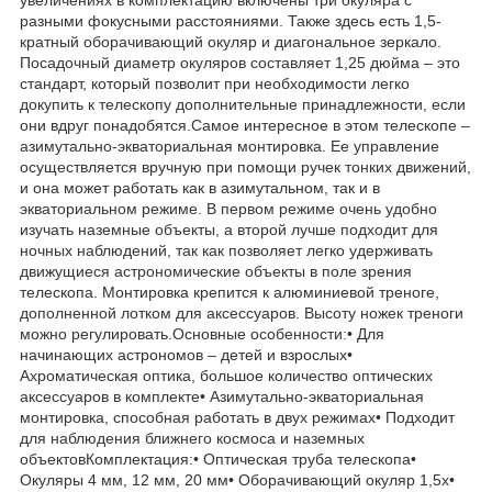
разными фокусными расстояниями. Также здесь есть 1,5-
кратный оборачивающий окуляр и диагональное зеркало.
Посадочный диаметр окуляров составляет 1,25 дюйма – это
стандарт, который позволит при необходимости легко
докупить к телескопу дополнительные принадлежности, если
они вдруг понадобятся.Самое интересное в этом телескопе –
азимутально-экваториальная монтировка. Ее управление
осуществляется вручную при помощи ручек тонких движений,
и она может работать как в азимутальном, так и в
экваториальном режиме. В первом режиме очень удобно
изучать наземные объекты, а второй лучше подходит для
ночных наблюдений, так как позволяет легко удерживать
движущиеся астрономические объекты в поле зрения
телескопа. Монтировка крепится к алюминиевой треноге,
дополненной лотком для аксессуаров. Высоту ножек треноги
можно регулировать.Основные особенности:• Для
начинающих астрономов – детей и взрослых•
Ахроматическая оптика, большое количество оптических
аксессуаров в комплекте• Азимутально-экваториальная
монтировка, способная работать в двух режимах• Подходит
для наблюдения ближнего космоса и наземных
объектовКомплектация:• Оптическая труба телескопа•
Окуляры 4 мм, 12 мм, 20 мм• Оборачивающий окуляр 1,5x•