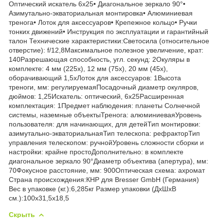
Оптический искатель 6x25• Диагональное зеркало 90°•
Азимутально-экваториальная монтировка• Алюминиевая
тренога• Лоток для аксессуаров• Крепежное кольцо• Ручки
тонких движений• Инструкция по эксплуатации и гарантийный
талон Технические характеристики:Светосила (относительное
отверстие): f/12,8Максимальное полезное увеличение, крат:
140Разрешающая способность, угл. секунд: 2Окуляры в
комплекте: 4 мм (225x), 12 мм (75x), 20 мм (45x),
оборачивающий 1,5xЛоток для аксессуаров: 1Высота
треноги, мм: регулируемаяПосадочный диаметр окуляров,
дюймов: 1,25Искатель: оптический, 6x25Расширенная
комплектация: 1Предмет наблюдения: планеты Солнечной
системы, наземные объектыТренога: алюминиеваяУровень
пользователя: для начинающих, для детейТип монтировки:
азимутально-экваториальнаяТип телескопа: рефракторТип
управления телескопом: ручнойУровень сложности сборки и
настройки: крайне простоДополнительно: в комплекте
диагональное зеркало 90°Диаметр объектива (апертура), мм:
70Фокусное расстояние, мм: 900Оптическая схема: ахромат
Страна происхождения:КНР для Bresser GmbH (Германия)
Вес в упаковке (кг.):6,285кг Размер упаковки (ДхШхВ
см.):100x31,5x18,5
Скрыть