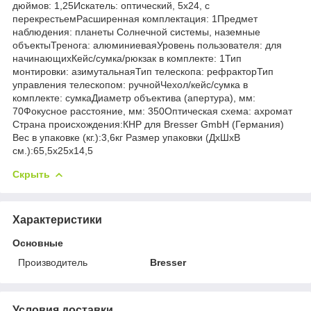
дюймов: 1,25Искатель: оптический, 5x24, с
перекрестьемРасширенная комплектация: 1Предмет
наблюдения: планеты Солнечной системы, наземные
объектыТренога: алюминиеваяУровень пользователя: для
начинающихКейс/сумка/рюкзак в комплекте: 1Тип
монтировки: азимутальнаяТип телескопа: рефракторТип
управления телескопом: ручнойЧехол/кейс/сумка в
комплекте: сумкаДиаметр объектива (апертура), мм:
70Фокусное расстояние, мм: 350Оптическая схема: ахромат
Страна происхождения:КНР для Bresser GmbH (Германия)
Вес в упаковке (кг.):3,6кг Размер упаковки (ДхШхВ
см.):65,5x25x14,5
Скрыть
Характеристики
Основные
Производитель
Bresser
Условия доставки