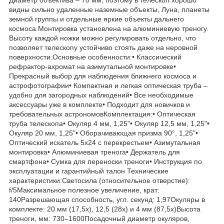
видны сильно удаленные наземные объекты, Луна, планеты
земной группы и отдельные яркие объекты дальнего
космоса.Монтировка установлена на алюминиевую треногу.
Высоту каждой ножки можно регулировать отдельно, что
позволяет телескопу устойчиво стоять даже на неровной
поверхности.Основные особенности:• Классический
рефрактор-ахромат на азимутальной монтировке•
Прекрасный выбор для наблюдения ближнего космоса и
астрофотографии• Компактная и легкая оптическая труба –
удобно для загородных наблюдений• Все необходимые
аксессуары уже в комплекте• Подходит для новичков и
требовательных астрономовКомплектация:• Оптическая
труба телескопа• Окуляр 4 мм, 1,25"• Окуляр 12,5 мм, 1,25"•
Окуляр 20 мм, 1,25"• Оборачивающая призма 90°, 1,25"•
Оптический искатель 5х24 с перекрестьем• Азимутальная
монтировка• Алюминиевая тренога• Держатель для
смартфона• Сумка для переноски треноги• Инструкция по
эксплуатации и гарантийный талон Технические
характеристики:Светосила (относительное отверстие):
f/5Максимальное полезное увеличение, крат:
140Разрешающая способность, угл. секунд: 1,97Окуляры в
комплекте: 20 мм (17,5х), 12,5 (28х) и 4 мм (87,5х)Высота
треноги, мм: 730–1600Посадочный диаметр окуляров,