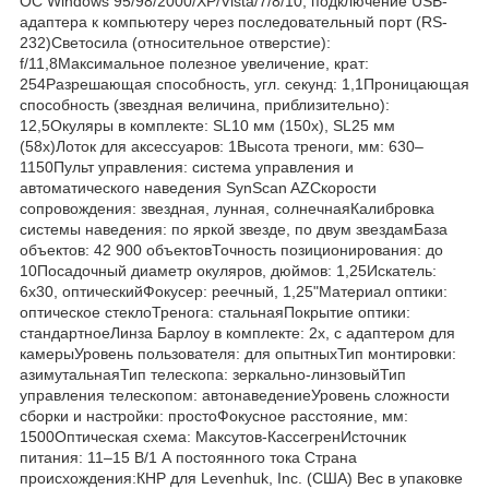
ОС Windows 95/98/2000/XP/Vista/7/8/10; подключение USB-
адаптера к компьютеру через последовательный порт (RS-
232)Светосила (относительное отверстие):
f/11,8Максимальное полезное увеличение, крат:
254Разрешающая способность, угл. секунд: 1,1Проницающая
способность (звездная величина, приблизительно):
12,5Окуляры в комплекте: SL10 мм (150x), SL25 мм
(58x)Лоток для аксессуаров: 1Высота треноги, мм: 630–
1150Пульт управления: система управления и
автоматического наведения SynScan AZСкорости
сопровождения: звездная, лунная, солнечнаяКалибровка
системы наведения: по яркой звезде, по двум звездамБаза
объектов: 42 900 объектовТочность позиционирования: до
10Посадочный диаметр окуляров, дюймов: 1,25Искатель:
6x30, оптическийФокусер: реечный, 1,25"Материал оптики:
оптическое стеклоТренога: стальнаяПокрытие оптики:
стандартноеЛинза Барлоу в комплекте: 2x, с адаптером для
камерыУровень пользователя: для опытныхТип монтировки:
азимутальнаяТип телескопа: зеркально-линзовыйТип
управления телескопом: автонаведениеУровень сложности
сборки и настройки: простоФокусное расстояние, мм:
1500Оптическая схема: Максутов-КассегренИсточник
питания: 11–15 В/1 А постоянного тока Страна
происхождения:КНР для Levenhuk, Inc. (США) Вес в упаковке