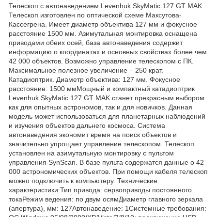
Телескоп с автонаведением Levenhuk SkyMatic 127 GT MAK
Телескоп изготовлен по оптической схеме Максутова-
Кассегрена. Имеет диаметр объектива 127 мм и фокусное
расстояние 1500 мм. Азимутальная монтировка оснащена
приводами обеих осей, база автонаведения содержит
информацию о координатах и основных свойствах более чем
42 000 объектов. Возможно управление телескопом с ПК.
Максимальное полезное увеличение – 250 крат.
Катадиоптрик. Диаметр объектива: 127 мм. Фокусное
расстояние: 1500 ммМощный и компактный катадиоптрик
Levenhuk SkyMatic 127 GT MAK станет прекрасным выбором
как для опытных астрономов, так и для новичков. Данная
модель может использоваться для планетарных наблюдений
и изучения объектов дальнего космоса. Система
автонаведения экономит время на поиск объектов и
значительно упрощает управление телескопом. Телескоп
установлен на азимутальную монтировку с пультом
управления SynScan. В базе пульта содержатся данные о 42
000 астрономических объектов. При помощи кабеля телескоп
можно подключить к компьютеру. Технические
характеристики:Тип привода: сервоприводы постоянного
токаРежим ведения: по двум осямДиаметр главного зеркала
(апертура), мм: 127Автонаведение: 1Системные требования: