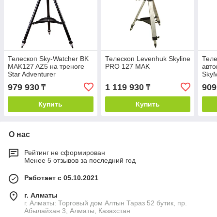
Телескоп Sky-Watcher BK
Телескоп Levenhuk Skyline
Теле
MAK127 AZ5 на треноге
PRO 127 MAK
авто
Star Adventurer
SkyM
979 930
1 119 930
909
₸
₸
Купить
Купить
О нас
Рейтинг не сформирован
Менее 5 отзывов за последний год
Работает с 05.10.2021
г. Алматы
г. Алматы: Торговый дом Алтын Тараз 52 бутик, пр.
Абылайхан 3, Алматы, Казахстан