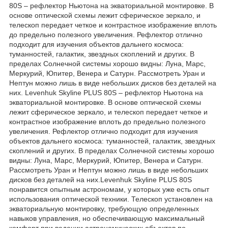
80S – рефлектор Ньютона на экваториальной монтировке. В
основе оптической схемы лежит сферическое зеркало, и
телескоп передает четкое и контрастное изображение вплоть
до предельно полезного увеличения. Рефлектор отлично
подходит для изучения объектов дальнего космоса:
туманностей, галактик, звездных скоплений и других. В
пределах Солнечной системы хорошо видны: Луна, Марс,
Меркурий, Юпитер, Венера и Сатурн. Рассмотреть Уран и
Нептун можно лишь в виде небольших дисков без деталей на
них. Levenhuk Skyline PLUS 80S – рефлектор Ньютона на
экваториальной монтировке. В основе оптической схемы
лежит сферическое зеркало, и телескоп передает четкое и
контрастное изображение вплоть до предельно полезного
увеличения. Рефлектор отлично подходит для изучения
объектов дальнего космоса: туманностей, галактик, звездных
скоплений и других. В пределах Солнечной системы хорошо
видны: Луна, Марс, Меркурий, Юпитер, Венера и Сатурн.
Рассмотреть Уран и Нептун можно лишь в виде небольших
дисков без деталей на них.Levenhuk Skyline PLUS 80S
понравится опытным астрономам, у которых уже есть опыт
использования оптической техники. Телескоп установлен на
экваториальную монтировку, требующую определенных
навыков управления, но обеспечивающую максимальный
комфорт при ведении астрономических объектов по