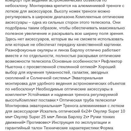
небосклону. Монтировка крепится на алюминиевой треноге с
лотком для аксессуаров. Высоту ножек треноги можно
регулировать в широком диапазоне.Комплектные оптические
аксессуары – одна из сильных сторон этого телескопа. Они
подобраны таким образом, чтобы обеспечивать максимально
полезное увеличение и раскрывать всю ширину поля зрения.
Здесь нет аксессуаров, которые вы не сможете использовать
или которые не обеспечат передачу качественной картинки.
Разнофокусные окуляры и линза Барлоу отлично работают
вместе и по отдельности, полностью раскрывая оптические
возможности телескопа.Основные особенности:• Рефлектор
Ньютона с просветленной стеклянной оптикой• Хороший
выбор для изучения туманностей, галактик, звездных
скоплений и Солнечной системы• Экваториальная
монтировка для удобного ведения астрономических объектов
по небосклону• Необходимые оптические аксессуары в
комплекте• Устойчивая и надежная тренога регулируемой
высотыКомплект поставки:• Оптическая труба телескопа•
Монтировка экваториальная• Тренога алюминиевая с лотком
для аксессуаров• Искатель оптический 6x24• Окуляр Super 10
мм• Окуляр Super 25 мм• Линза Барлоу 2х• Ручки тонких
движений• Противовес• Инструкция по эксплуатации и
гарантийный талон Технические характеристики:Форма