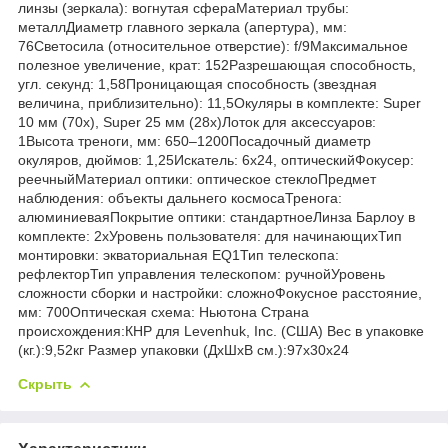
линзы (зеркала): вогнутая сфераМатериал трубы:
металлДиаметр главного зеркала (апертура), мм:
76Светосила (относительное отверстие): f/9Максимальное
полезное увеличение, крат: 152Разрешающая способность,
угл. секунд: 1,58Проницающая способность (звездная
величина, приблизительно): 11,5Окуляры в комплекте: Super
10 мм (70х), Super 25 мм (28х)Лоток для аксессуаров:
1Высота треноги, мм: 650–1200Посадочный диаметр
окуляров, дюймов: 1,25Искатель: 6x24, оптическийФокусер:
реечныйМатериал оптики: оптическое стеклоПредмет
наблюдения: объекты дальнего космосаТренога:
алюминиеваяПокрытие оптики: стандартноеЛинза Барлоу в
комплекте: 2xУровень пользователя: для начинающихТип
монтировки: экваториальная EQ1Тип телескопа:
рефлекторТип управления телескопом: ручнойУровень
сложности сборки и настройки: сложноФокусное расстояние,
мм: 700Оптическая схема: Ньютона Страна
происхождения:КНР для Levenhuk, Inc. (США) Вес в упаковке
(кг.):9,52кг Размер упаковки (ДхШхВ см.):97x30x24
Скрыть