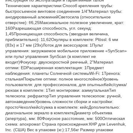
Технические характеристики:Способ крепления трубы:
быстросъемное винтовое соединение 1/4"Материал трубы:
анодированный алюминийСветосила (относительное
отверстие): f/6,25Максимальное полезное увеличение, крат:
160Разрешающая способность, угл. секунд:
1,45Проницающая способность (звездная величина,
приблизительно): 11,62Окуляры в комплекте: Plössl: 6 мм
(83x) и 17 мм (29x)Лоток для аксессуаров: 1Пульт
управления: загружаемое мобильное приложение «SynScan»
или пульт управления SynScan (в комплект не
входит)Фокусер: двухскоростной реечный, 2"Материал
оптики: EDРасширенная комплектация: 1Предмет
наблюдения: планеты Солнечной системыWi-Fi: 1Тренога:
стальнаяПокрытие оптики: полное многослойноеУровень
пользователя: для профессионалов, для опытныхКейс/сумка/
рюкзак в комплекте: 1Тип монтировки: азимутальнаяТип
телескопа: рефракторТип управления телескопом: ручной,
автонаведениеУровень сложности сборки и настройки:
простоЧехол/кейс/сумка в комплекте: кейсДополнительно:
диагональное зеркало в комплектеДиаметр объектива
(апертура), мм: 80Фокусное расстояние, мм: 500Оптическая
схема: апохромат Страна происхождения:КНР для Levenhuk,
Inc. (США) Вес в упаковке (кг.):17,56кг Размер упаковки