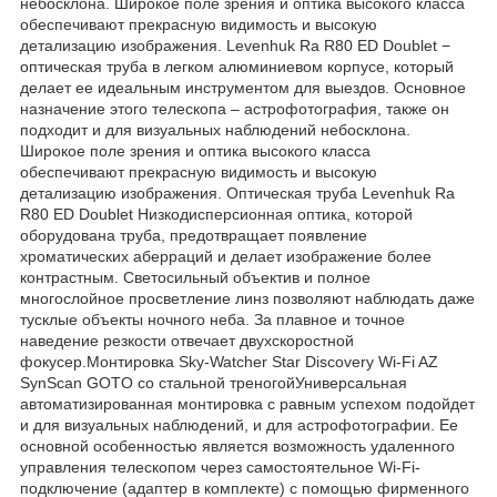
небосклона. Широкое поле зрения и оптика высокого класса
обеспечивают прекрасную видимость и высокую
детализацию изображения. Levenhuk Ra R80 ED Doublet −
оптическая труба в легком алюминиевом корпусе, который
делает ее идеальным инструментом для выездов. Основное
назначение этого телескопа – астрофотография, также он
подходит и для визуальных наблюдений небосклона.
Широкое поле зрения и оптика высокого класса
обеспечивают прекрасную видимость и высокую
детализацию изображения. Оптическая труба Levenhuk Ra
R80 ED Doublet Низкодисперсионная оптика, которой
оборудована труба, предотвращает появление
хроматических аберраций и делает изображение более
контрастным. Светосильный объектив и полное
многослойное просветление линз позволяют наблюдать даже
тусклые объекты ночного неба. За плавное и точное
наведение резкости отвечает двухскоростной
фокусер.Монтировка Sky-Watcher Star Discovery Wi-Fi AZ
SynScan GOTO со стальной треногойУниверсальная
автоматизированная монтировка с равным успехом подойдет
и для визуальных наблюдений, и для астрофотографии. Ее
основной особенностью является возможность удаленного
управления телескопом через самостоятельное Wi-Fi-
подключение (адаптер в комплекте) с помощью фирменного