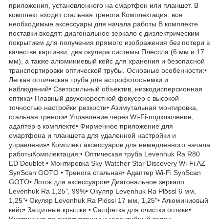
приложения, установленного на смартфон или планшет. В
комплект входит стальная тренога.Комплектация: все
необходимые аксессуары для начала работы В комплекте
поставки входят: диагональное зеркало с диэлектрическим
покрытием для получения прямого изображения без потери в
качестве картинки, два окуляра системы Плёссла (6 мм и 17
мм), а также алюминиевый кейс для хранения и безопасной
транспортировки оптической трубы. Основные особенности:•
Легкая оптическая труба для астрофотосъемки и
наблюдений• Светосильный объектив, низкодисперсионная
оптика• Плавный двухскоростной фокусер с высокой
точностью настройки резкости• Азимутальная монтировка,
стальная тренога• Управление через Wi-Fi-подключение,
адаптер в комплекте• Фирменное приложение для
смартфона и планшета для удаленной настройки и
управления• Комплект аксессуаров для немедленного начала
работыКомплектация:• Оптическая труба Levenhuk Ra R80
ED Doublet • Монтировка Sky-Watcher Star Discovery Wi-Fi AZ
SynScan GOTO • Тренога стальная• Адаптер Wi-Fi SynScan
GOTO• Лоток для аксессуаров• Диагональное зеркало
Levenhuk Ra 1,25", 99%• Окуляр Levenhuk Ra Plössl 6 мм,
1,25"• Окуляр Levenhuk Ra Plössl 17 мм, 1,25"• Алюминиевый
кейс• Защитные крышки • Салфетка для очистки оптики•
Инструкция по эксплуатации и гарантийный талон