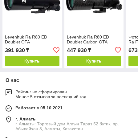
Levenhuk Ra R80 ED
Levenhuk Ra R80 ED
Фото
Doublet OTA
Doublet Carbon OTA
Ra F
391 930
447 930
673
₸
₸
Купить
Купить
О нас
Рейтинг не сформирован
Менее 5 отзывов за последний год
Работает с 05.10.2021
г. Алматы
г. Алматы: Торговый дом Алтын Тараз 52 бутик, пр.
Абылайхан 3, Алматы, Казахстан