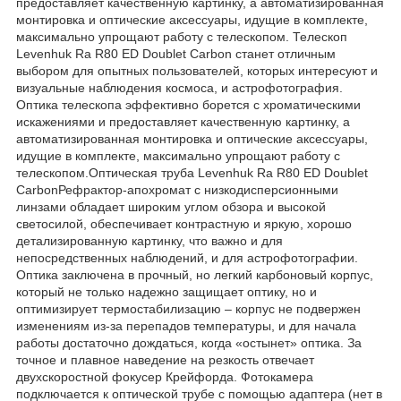
предоставляет качественную картинку, а автоматизированная
монтировка и оптические аксессуары, идущие в комплекте,
максимально упрощают работу с телескопом. Телескоп
Levenhuk Ra R80 ED Doublet Carbon станет отличным
выбором для опытных пользователей, которых интересуют и
визуальные наблюдения космоса, и астрофотография.
Оптика телескопа эффективно борется с хроматическими
искажениями и предоставляет качественную картинку, а
автоматизированная монтировка и оптические аксессуары,
идущие в комплекте, максимально упрощают работу с
телескопом.Оптическая труба Levenhuk Ra R80 ED Doublet
CarbonРефрактор-апохромат с низкодисперсионными
линзами обладает широким углом обзора и высокой
светосилой, обеспечивает контрастную и яркую, хорошо
детализированную картинку, что важно и для
непосредственных наблюдений, и для астрофотографии.
Оптика заключена в прочный, но легкий карбоновый корпус,
который не только надежно защищает оптику, но и
оптимизирует термостабилизацию – корпус не подвержен
изменениям из-за перепадов температуры, и для начала
работы достаточно дождаться, когда «остынет» оптика. За
точное и плавное наведение на резкость отвечает
двухскоростной фокусер Крейфорда. Фотокамера
подключается к оптической трубе с помощью адаптера (нет в