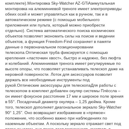
комплекте).Монтировка Sky-Watcher AZ-GTiАзимутальная
монтировка на алюминиевой треноге имеет электроприводы
обеих осей и может управляться как в ручном, так и в
автоматическом режиме (с помощью мобильного
приложения или пульта, который можно приобрести
отдельно). Система автоматического поиска космических
объектов позволяет экономить силы на поиске и ведении
объектов, а функция Freedom-Find сохраняет в памяти
данные о первоначальном позиционировании
телескопа.Оптическая труба фиксируется с помощью
крепления «ласточкин хвост», быстро и надежно, без люфта
и колебаний. Алюминиевая тренога имеет регулируемые по
высоте опоры, что позволяет устанавливать телескоп даже на
неровной поверхности. Лоток для аксессуаров позволит
держать все необходимые инструменты под
рукой.Оптические аксессуары для телескопаДля работы с
телескопом в комплект добавлен окуляр системы Плёссла –
он имеет фокусное расстояние 17 мм и широкое поле зрения
в 55°. Посадочный диаметр окуляра – 1,25 дюйма. Кроме
того, телескоп дополняет диагональное зеркало Sky-Watcher
90° 1,25". Оно возвращает изображение в «прямое»
положение, что особенно важно при наблюдениях по
наземным объектам. А поскольку зеркало отражает свет под
прямым углом, оно также дает возможность смотреть в