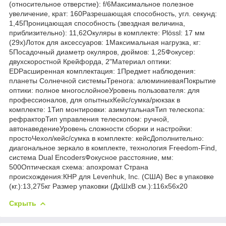
(относительное отверстие): f/6Максимальное полезное
увеличение, крат: 160Разрешающая способность, угл. секунд:
1,45Проницающая способность (звездная величина,
приблизительно): 11,62Окуляры в комплекте: Plössl: 17 мм
(29x)Лоток для аксессуаров: 1Максимальная нагрузка, кг:
5Посадочный диаметр окуляров, дюймов: 1,25Фокусер:
двухскоростной Крейфорда, 2"Материал оптики:
EDРасширенная комплектация: 1Предмет наблюдения:
планеты Солнечной системыТренога: алюминиеваяПокрытие
оптики: полное многослойноеУровень пользователя: для
профессионалов, для опытныхКейс/сумка/рюкзак в
комплекте: 1Тип монтировки: азимутальнаяТип телескопа:
рефракторТип управления телескопом: ручной,
автонаведениеУровень сложности сборки и настройки:
простоЧехол/кейс/сумка в комплекте: кейсДополнительно:
диагональное зеркало в комплекте, технология Freedom-Find,
система Dual EncodersФокусное расстояние, мм:
500Оптическая схема: апохромат Страна
происхождения:КНР для Levenhuk, Inc. (США) Вес в упаковке
(кг.):13,275кг Размер упаковки (ДхШхВ см.):116x56x20
Скрыть