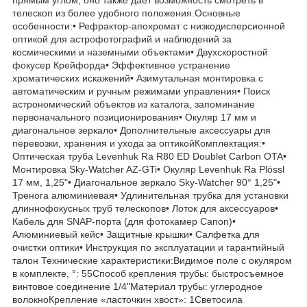
телескоп из более удобного положения.Основные
особенности:• Рефрактор-апохромат с низкодисперсионной
оптикой для астрофотографий и наблюдений за
космическими и наземными объектами• Двухскоростной
фокусер Крейфорда• Эффективное устранение
хроматических искажений• Азимутальная монтировка с
автоматическим и ручным режимами управления• Поиск
астрономический объектов из каталога, запоминание
первоначального позиционирования• Окуляр 17 мм и
диагональное зеркало• Дополнительные аксессуары для
перевозки, хранения и ухода за оптикойКомплектация:•
Оптическая труба Levenhuk Ra R80 ED Doublet Carbon OTA•
Монтировка Sky-Watcher AZ-GTi• Окуляр Levenhuk Ra Plössl
17 мм, 1,25"• Диагональное зеркало Sky-Watcher 90° 1,25"•
Тренога алюминиевая• Удлинительная трубка для установки
длиннофокусных труб телескопов• Лоток для аксессуаров•
Кабель для SNAP-порта (для фотокамер Canon)•
Алюминиевый кейс• Защитные крышки• Салфетка для
очистки оптики• Инструкция по эксплуатации и гарантийный
талон Технические характеристики:Видимое поле с окуляром
в комплекте, °: 55Способ крепления трубы: быстросъемное
винтовое соединение 1/4"Материал трубы: углеродное
волокноКрепление «ласточкин хвост»: 1Светосила