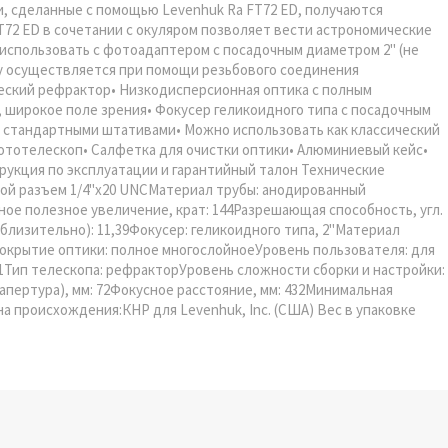
, сделанные с помощью Levenhuk Ra FT72 ED, получаются
T72 ED в сочетании с окуляром позволяет вести астрономические
использовать с фотоадаптером с посадочным диаметром 2" (не
ку осуществляется при помощи резьбового соединения
ческий рефрактор• Низкодисперсионная оптика с полным
 широкое поле зрения• Фокусер геликоидного типа с посадочным
 стандартными штативами• Можно использовать как классический
тотелескоп• Салфетка для очистки оптики• Алюминиевый кейс•
укция по эксплуатации и гарантийный талон Технические
вой разъем 1/4"x20 UNCМатериал трубы: анодированный
ое полезное увеличение, крат: 144Разрешающая способность, угл.
близительно): 11,39Фокусер: геликоидного типа, 2"Материал
крытие оптики: полное многослойноеУровень пользователя: для
1Тип телескопа: рефракторУровень сложности сборки и настройки:
апертура), мм: 72Фокусное расстояние, мм: 432Минимальная
на происхождения:КНР для Levenhuk, Inc. (США) Вес в упаковке