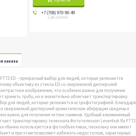
+7 (708) 970-90-49
Call centre
я заказа
FT72 ED – прекрасный выбор для людей, которые увлекаются
ному объективу из стекла ED со сверхнизкой дисперсией
контрастное изображение, что особенно важно для получения
т хранить трубу, но и значительно облегчает транспортировку
ыбор для людей, которые увлекаются астрофотографией. Благодаря
со сверхнизкой дисперсией хроматические аберрации сведены к
нно важно для получения четких снимков. Удобный алюминиевый
легчает транспортировку телескопа.Фототелескоп Levenhuk Ra FT72
ва обычно используются в фотообъективах, поскольку они имеют
бъект и при этом позволяют избежать недостатков, характерных