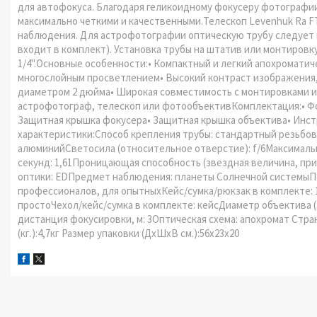
для автофокуса. Благодаря геликоидному фокусеру фотографии
максимально четкими и качественными.Телескоп Levenhuk Ra F
наблюдения. Для астрофотографии оптическую трубу следует 
входит в комплект). Установка трубы на штатив или монтиров
1/4".Основные особенности:• Компактный и легкий апохромати
многослойным просветлением• Высокий контраст изображения,
диаметром 2 дюйма• Широкая совместимость с монтировками и
астрофотограф, телескоп или фотообъективКомплектация:• Фо
Защитная крышка фокусера• Защитная крышка объектива• Инстр
характеристики:Способ крепления трубы: стандартный резьбо
алюминийСветосила (относительное отверстие): f/6Максимальн
секунд: 1,61Проницающая способность (звездная величина, при
оптики: EDПредмет наблюдения: планеты Солнечной системыПо
профессионалов, для опытныхКейс/сумка/рюкзак в комплекте: 
простоЧехол/кейс/сумка в комплекте: кейсДиаметр объектива (
дистанция фокусировки, м: 3Оптическая схема: апохромат Стра
(кг.):4,7кг Размер упаковки (ДхШхВ см.):56x23x20