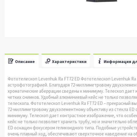
Описание
Характеристики
Информация дл
Фототелескоп Levenhuk Ra FT72 ED Фототелескоп Levenhuk Ra 
астрофотографией. Благодаря 72-миллиметровому двухэлемент
хроматические аберрации сведены к минимуму. Телескоп дает 
четких снимков. Удобный алюминиевый кейс не только позволяе
телескопа. Фототелескоп Levenhuk Ra FT72 ED – прекрасный в
72-миллиметровому двухэлементному объективу из стекла ED 
минимуму. Телескоп дает контрастное изображение, что особе
кейс не только позволяет хранить трубу, но и значительно об
ED оснащен фокусером геликоидного типа. Подобные устройст
очень плавный ход, обеспечивают сверхточное наведение на о