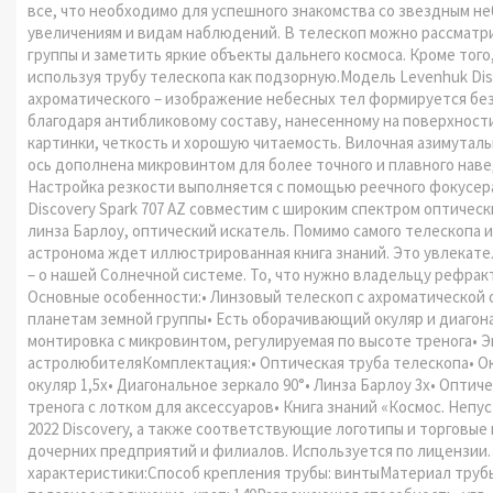
все, что необходимо для успешного знакомства со звездным не
увеличениям и видам наблюдений. В телескоп можно рассматри
группы и заметить яркие объекты дальнего космоса. Кроме тог
используя трубу телескопа как подзорную.Модель Levenhuk Disc
ахроматического – изображение небесных тел формируется без
благодаря антибликовому составу, нанесенному на поверхности
картинки, четкость и хорошую читаемость. Вилочная азимутал
ось дополнена микровинтом для более точного и плавного наве
Настройка резкости выполняется с помощью реечного фокусера
Discovery Spark 707 AZ совместим с широким спектром оптическ
линза Барлоу, оптический искатель. Помимо самого телескопа
астронома ждет иллюстрированная книга знаний. Это увлекател
– о нашей Солнечной системе. То, что нужно владельцу рефрак
Основные особенности:• Линзовый телескоп с ахроматической 
планетам земной группы• Есть оборачивающий окуляр и диагон
монтировка с микровинтом, регулируемая по высоте тренога• 
астролюбителяКомплектация:• Оптическая труба телескопа• Ок
окуляр 1,5х• Диагональное зеркало 90°• Линза Барлоу 3х• Опти
тренога с лотком для аксессуаров• Книга знаний «Космос. Непу
2022 Discovery, а также соответствующие логотипы и торговые 
дочерних предприятий и филиалов. Используется по лицензии. 
характеристики:Способ крепления трубы: винтыМатериал трубы