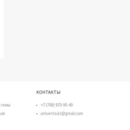
:
КОНТАКТЫ
стемы
+7 (708) 970-90-49
вая
univenta.kz@gmail.com