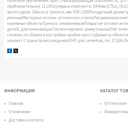
полезное увеличение, крат: 140Разрешающая способность, угл.
приблизительно): 11,33Окуляры в комплекте: SR4 мм (175х), H12,
аксессуаров: 1Высота треноги, мм: 670–1230Посадочный диаметр
реечныйМатериал оптики: оптическое стеклоРасширенная комп
наземные объектыТренога: алюминиеваяПокрытие оптики: антиб
детей, для начинающихТип монтировки: азимутальнаяТип теле
сложности сборки и настройки: крайне простоДиаметр объектива
ахромат Страна происхождения:КНР для Levenhuk, Inc. (США) Вес 
ИНФОРМАЦИЯ
КАТАЛОГ ТО
Главная
Оптические
О компании
Измеритель
Доставка и оплата