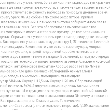
бом: простоту управления, богатую комплектацию, доступ к разным
вать детали лунной поверхности, а также увидеть планеты земно
о, присутствует возможность наблюдать природу в дневное время,
overy Spark 707 AZ собрана по схеме рефрактора, причем
 цветовых искажений. Оптическая система собирает много света
 стеклянных линз. Все это обеспечивает высокое качество
ьная монтировка имеет интересное преимущество: вертикальная
дения. Справиться с управлением при этом под силу даже новичку.
. Благодаря его универсальному диаметру 1,25" телескоп Levenhuk
их аксессуаров. В комплекте уже есть четыре окуляра, мощная
 и комплектующих, в яркой подарочной коробке начинающего
ьное и доступное чтение о загадках Вселенной, в первую очередь
тора для интересного и плодотворного изучения ближнего космоса!
оптикой, антибликовое покрытие• Хорошо работает по Луне и
альное зеркало для наземных наблюдений• Азимутальная
Энциклопедия о космосе – помощник начинающего
уляр SR4 мм• Окуляр H12,5 мм• Окуляр H20 мм• Оборачивающий
ческий искатель 5х24• Азимутальная монтировка• Алюминиевая
стая пустота»• Инструкция по эксплуатации и гарантийный талон©
марки являются товарными знаками компании Discovery, а также ее
Все права защищены. Discovery.com. Технические
: металлСветосила (относительное отверстие): f/10Максимальное