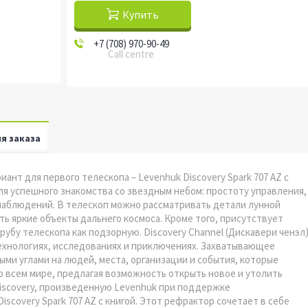
Купить
+7 (708) 970-90-49
Call centre
я заказа
иант для первого телескопа – Levenhuk Discovery Spark 707 AZ с
для успешного знакомства со звездным небом: простоту управления,
наблюдений. В телескоп можно рассматривать детали лунной
ть яркие объекты дальнего космоса. Кроме того, присутствует
убу телескопа как подзорную. Discovery Channel (Дискавери ченэл
технологиях, исследованиях и приключениях. Захватывающее
ыми углами на людей, места, организации и события, которые
 всем мире, предлагая возможность открыть новое и утолить
iscovery, произведенную Levenhuk при поддержке
iscovery Spark 707 AZ с книгой. Этот рефрактор сочетает в себе