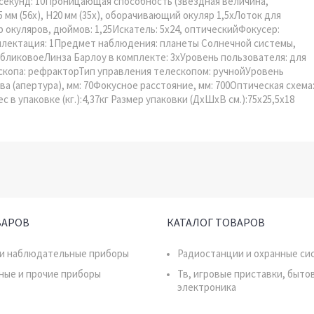
 секунд: 10Проницающая способность (звездная величина,
5 мм (56х), H20 мм (35х), оборачивающий окуляр 1,5хЛоток для
 окуляров, дюймов: 1,25Искатель: 5x24, оптическийФокусер:
лектация: 1Предмет наблюдения: планеты Солнечной системы,
ликовоеЛинза Барлоу в комплекте: 3xУровень пользователя: для
скопа: рефракторТип управления телескопом: ручнойУровень
 (апертура), мм: 70Фокусное расстояние, мм: 700Оптическая схема
в упаковке (кг.):4,37кг Размер упаковки (ДхШхВ см.):75x25,5x18
ВАРОВ
КАТАЛОГ ТОВАРОВ
 и наблюдательные приборы
Радиостанции и охранные си
ные и прочие приборы
Тв, игровые приставки, быто
электроника