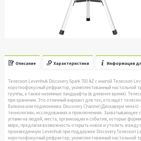
Описание
Характеристики
Информация дл
Телескоп Levenhuk Discovery Spark 703 AZ с книгой Телескоп Le
короткофокусный рефрактор, укомплектованный настольной тр
группы, а также наземные ландшафты (в дневное время). Телес
при хранении. Это отличный вариант для тех, кто ищет телеск
балкона или подоконника. Discovery Channel (Дискавери ченэл)
технологиях, исследованиях и приключениях. Захватывающее с
углами на людей, места, организации и события, которые форм
мире, предлагая возможность открыть новое и утолить жажду 
произведенную Levenhuk при поддержке Discovery.Телескоп Le
короткофокусный рефрактор, укомплектованный настольной тр