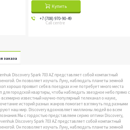
Купить
+7 (708) 970-90-49
Call centre
я заказа
venhuk Discovery Spark 703 AZ представляет собой компактный
еногой. Он позволяет изучать Луну, наблюдать планеты земной
коп хорошо проявит себя в поездках и не потребует много места
оп для городской квартиры, чтобы наблюдать звездное небо прямо с
 – всемирно известный научно-популярный телеканал о науке,
очетание историй разных жанров помогает взглянуть под разными
ируют наш мир. Discovery вдохновляет миллионы людей во всем
познания.Мы с гордостью представляем серию оптики Discovery,
venhuk Discovery Spark 703 AZ представляет собой компактный
еногой. Он позволяет изучать Луну, наблюдать планеты земной