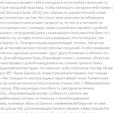
коп хорошо проявит себя в поездках и не потребует много места
оп для городской квартиры, чтобы наблюдать звездное небо прямо с
uk Discovery Spark 703 AZ она собрана по ахроматической схеме:
ых оптических систем. На стекло линз нанесено антибликовое
 это положительно влияет на яркость, четкость и читаемость
и и горизонтали с помощью азимутальной монтировки с удобной
вызовет затруднений даже у начинающего пользователя.Вместе с
лежности, которые полностью раскрывают его потенциал: три
а Барлоу 3х. Познавательная энциклопедия «Космос. Непустая
щив астроному множество интересных сведений. Особое внимание
телескоп идеально дополняют друг друга.Основные особенности:•
• Для наблюдения Луны, ближайших планет, наземных объектов•
 монтировка с ручкой наведения и настольная тренога• Книга
юденийКомплектация:• Оптическая труба телескопа• Окуляр H6 мм
ало 90°• Линза Барлоу 3х• Азимутальная монтировка• Настольная
»• Инструкция по эксплуатации и гарантийный талон Технические
: металлСветосила (относительное отверстие): f/4Максимальное
 секунд: 4Проницающая способность (звездная величина,
 (15х), оборачивающий окуляр 1,5хВысота треноги, мм:
чныйМатериал оптики: оптическое стеклоРасширенная
емы, наземные объектыТренога: алюминиеваяПокрытие оптики:
ля: для детей, для начинающихТип монтировки: азимутальнаяТип