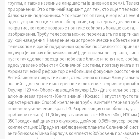
группы, а также наземные ландшафты (в дневное время). Телес
при хранении. Это отличный вариант для тех, кто ищет телеск
балкона или подоконника. Что касается оптики, в модели Levenh
здесь устранены цветовые аберрации, характерные для линзов
покрытие, которое позволяет оптике собирать больше света, –
изображения. Трубу телескопа можно перемещать по вертикал
ручкой наведения. Наведение на астрономические объекты не 
телескопом в яркой подарочной коробке поставляются принад
окуляра (включая оборачивающий), диагональное зеркало, линз
пустота» сделает звездное небо еще ближе и понятнее, сооб
здесь уделено объектам Солнечной системы, поэтому книга и 
Ахроматический рефрактор с небольшим фокусным расстоянием
Антибликовое покрытие линз, стеклянная оптика• Азимутальная
знаний – доступное и интересное изложение теории астронабл
Окуляр H20 мм• Оборачивающий окуляр 1,5х• Диагональное зерк
алюминиевая тренога• Книга знаний «Космос. Непустая пустота
характеристики:Способ крепления трубы: винтыМатериал трубы
полезное увеличение, крат: 140Разрешающая способность, угл.
приблизительно): 11,3Окуляры в комплекте: H6 мм (50х), H20 мм
350Посадочный диаметр окуляров, дюймов: 0,965Фокусер: рее
комплектация: 1Предмет наблюдения: планеты Солнечной сист
антибликовоеЛинза Барлоу в комплекте: 3xУровень пользовате