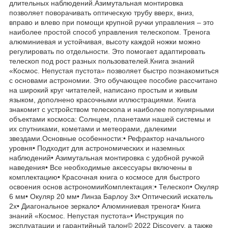
длительных наблюдений.Азимутальная монтировка
позволяет поворачивать оптическую трубу вверх, вниз,
вправо и влево при помощи крупной ручки управления – это
наиболее простой способ управления телескопом. Тренога
алюминиевая и устойчивая, высоту каждой ножки можно
регулировать по отдельности. Это помогает адаптировать
телескоп под рост разных пользователей.Книга знаний
«Космос. Непустая пустота» позволяет быстро познакомиться
с основами астрономии. Это обучающее пособие рассчитано
на широкий круг читателей, написано простым и живым
языком, дополнено красочными иллюстрациями. Книга
знакомит с устройством телескопа и наиболее популярными
объектами космоса: Солнцем, планетами нашей системы и
их спутниками, кометами и метеорами, далекими
звездами.Основные особенности:• Рефрактор начального
уровня• Подходит для астрономических и наземных
наблюдений• Азимутальная монтировка с удобной ручкой
наведения• Все необходимые аксессуары включены в
комплектацию• Красочная книга о космосе для быстрого
освоения основ астрономииКомплектация:• Телескоп• Окуляр
6 мм• Окуляр 20 мм• Линза Барлоу 3х• Оптический искатель
2х• Диагональное зеркало• Алюминиевая тренога• Книга
знаний «Космос. Непустая пустота»• Инструкция по
эксплуатации и гарантийный талон© 2022 Discovery, а также