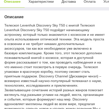
Описание
Характеристики
Доставка
Оплата
Усл
Описание
Телескоп Levenhuk Discovery Sky T50 с книгой Телескоп
Levenhuk Discovery Sky T50 подойдет начинающему
астроному, который только знакомится с космосом и не имеет
опыта использования оптической техники. Эта модель проста
в освоении и не требует никаких дополнительных
аксессуаров, так как все необходимое уже включено в
базовую комплектацию. Кроме того, этот телескоп дополнен
познавательной книгой о космосе, которая в доступной
форме рассказывает о том, как проводить наблюдения и на
что именно стоит посмотреть в первую очередь. Телескоп
упакован в красочную коробку, поэтому сможет стать
приятным подарком. Discovery Channel (Дискавери ченэл) –
всемирно известный научно-популярный телеканал о науке,
технологиях, исследованиях и приключениях.
Захватывающее сочетание историй разных жанров помогает
взглянуть под разными углами на людей, места, организации
и события, которые формируют наш мир. Discovery
вдохновляет миллионы людей во всем мире, предлагая
возможность открыть новое и утолить жажду познания.Мы с