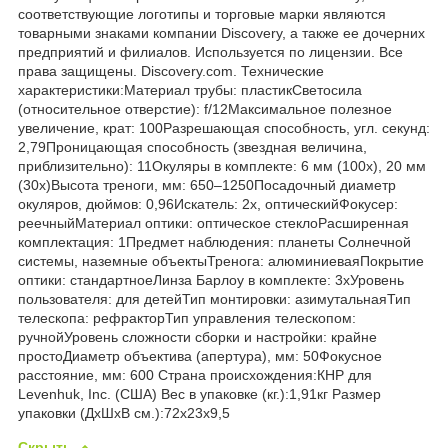
соответствующие логотипы и торговые марки являются
товарными знаками компании Discovery, а также ее дочерних
предприятий и филиалов. Используется по лицензии. Все
права защищены. Discovery.com. Технические
характеристики:Материал трубы: пластикСветосила
(относительное отверстие): f/12Максимальное полезное
увеличение, крат: 100Разрешающая способность, угл. секунд:
2,79Проницающая способность (звездная величина,
приблизительно): 11Окуляры в комплекте: 6 мм (100x), 20 мм
(30x)Высота треноги, мм: 650–1250Посадочный диаметр
окуляров, дюймов: 0,96Искатель: 2х, оптическийФокусер:
реечныйМатериал оптики: оптическое стеклоРасширенная
комплектация: 1Предмет наблюдения: планеты Солнечной
системы, наземные объектыТренога: алюминиеваяПокрытие
оптики: стандартноеЛинза Барлоу в комплекте: 3xУровень
пользователя: для детейТип монтировки: азимутальнаяТип
телескопа: рефракторТип управления телескопом:
ручнойУровень сложности сборки и настройки: крайне
простоДиаметр объектива (апертура), мм: 50Фокусное
расстояние, мм: 600 Страна происхождения:КНР для
Levenhuk, Inc. (США) Вес в упаковке (кг.):1,91кг Размер
упаковки (ДхШхВ см.):72x23x9,5
Скрыть