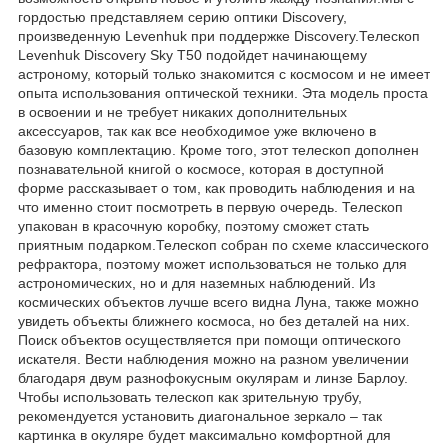
гордостью представляем серию оптики Discovery,
произведенную Levenhuk при поддержке Discovery.Телескоп
Levenhuk Discovery Sky T50 подойдет начинающему
астроному, который только знакомится с космосом и не имеет
опыта использования оптической техники. Эта модель проста
в освоении и не требует никаких дополнительных
аксессуаров, так как все необходимое уже включено в
базовую комплектацию. Кроме того, этот телескоп дополнен
познавательной книгой о космосе, которая в доступной
форме рассказывает о том, как проводить наблюдения и на
что именно стоит посмотреть в первую очередь. Телескоп
упакован в красочную коробку, поэтому сможет стать
приятным подарком.Телескоп собран по схеме классического
рефрактора, поэтому может использоваться не только для
астрономических, но и для наземных наблюдений. Из
космических объектов лучше всего видна Луна, также можно
увидеть объекты ближнего космоса, но без деталей на них.
Поиск объектов осуществляется при помощи оптического
искателя. Вести наблюдения можно на разном увеличении
благодаря двум разнофокусным окулярам и линзе Барлоу.
Чтобы использовать телескоп как зрительную трубу,
рекомендуется установить диагональное зеркало – так
картинка в окуляре будет максимально комфортной для