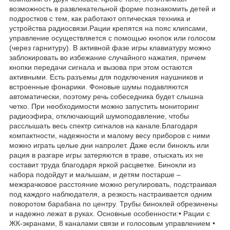
возможность в развлекательной форме познакомить детей и
подростков с тем, как работают оптическая техника и
устройства радиосвязи.Рации крепятся на пояс клипсами,
управление осуществляется с помощью кнопок или голосом
(через гарнитуру). В активной фазе игры клавиатуру можно
заблокировать во избежание случайного нажатия, причем
кнопки передачи сигнала и вызова при этом остаются
активными. Есть разъемы для подключения наушников и
встроенные фонарики. Фоновые шумы подавляются
автоматически, поэтому речь собеседника будет слышна
четко. При необходимости можно запустить мониторинг
радиоэфира, отключающий шумоподавление, чтобы
расслышать весь спектр сигналов на канале.Благодаря
компактности, надежности и малому весу приборов с ними
можно играть целые дни напролет. Даже если бинокль или
рация в разгаре игры затеряются в траве, отыскать их не
составит труда благодаря яркой расцветке. Бинокли из
набора подойдут и малышам, и детям постарше –
межзрачковое расстояние можно регулировать, подстраивая
под каждого наблюдателя, а резкость настраивается одним
поворотом барабана по центру. Трубы биноклей обрезинены
и надежно лежат в руках. Основные особенности:• Рации с
ЖК-экранами, 8 каналами связи и голосовым управлением •