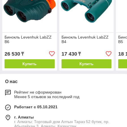
Бинокль Levenhuk LabZZ
Бинокль Levenhuk LabZZ
Бино
B6
B4
B5
26 530
17 430
18 
₸
₸
Купить
Купить
О нас
Рейтинг не сформирован
Менее 5 отзывов за последний год
Работает с 05.10.2021
г. Алматы
г. Алматы: Торговый дом Алтын Тараз 52 бутик, пр.
Абылайхан 3, Алматы, Казахстан