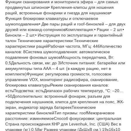
Функции сканирования и мониторинга эфира – для самых
продвинутых шпионов• Крепления-клипсы для ношения
раций, встроенные фонарики и гнезда для наушников•
Функция блокировки клавиатуры и отключаемое
шумоподавление• Две пары раций и roof-биноклей – для двух
друзей или команд-соперниковКомплектация:• Рации – 2 шт.•
Бинокли – 2 шт.• Инструкция по эксплуатации и гарантийный
талон Технические характеристики:Технические
характеристики рацийРабочая частота, МГц: 446Количество
каналов: 8Система шумоподавления: автоматическое
подавление фоновых шумовМощность передатчика, Вт:
0,5Дальность связи, км: до 3Источник питания: батарейки или
аккумуляторы типа ААА – 4 шт. (в каждую рацию, нет в
комплекте)Функции: регулировка громкости, голосовое
управление VOX, мониторинг радиоэфира, сканирование,
блокировка клавиатурыРежим сканирования каналов:
естьПодсветка: естьДиапазон рабочих температур, °С: –20…
+50Дополнительно: встроенный фонарик, разъем для
подключения наушников, клипса для крепления на пояс, ЖК-
экран, индикатор заряда батареекТехнические
характеристики биноклейТип призмы: roofМежзрачковое
расстояние: изменяемоеСпособ фокусировки: центральная
Страна происхождения:КНР для Levenhuk, Inc. (США) Вес в
упаковке (кг.):0,58кг Размер упаковки (ДхШхВ см.):19x16x10